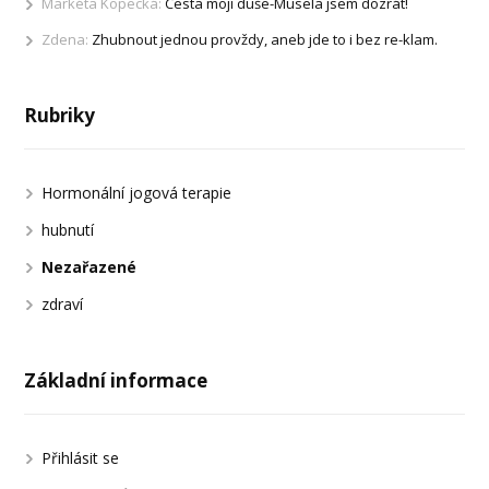
Markéta Kopecká
:
Cesta mojí duše-Musela jsem dozrát!
Zdena
:
Zhubnout jednou provždy, aneb jde to i bez re-klam.
Rubriky
Hormonální jogová terapie
hubnutí
Nezařazené
zdraví
Základní informace
Přihlásit se