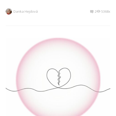
Danka Hejdová
2
5368x