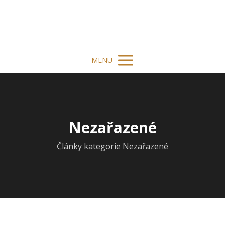
cesta
Duše.Těla.Mysli
MENU
Nezařazené
Články kategorie Nezařazené