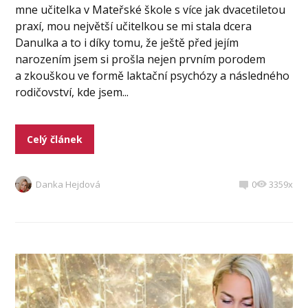
mne učitelka v Mateřské škole s více jak dvacetiletou
praxí, mou největší učitelkou se mi stala dcera
Danulka a to i díky tomu, že ještě před jejím
narozením jsem si prošla nejen prvním porodem
a zkouškou ve formě laktační psychózy a následného
rodičovství, kde jsem...
Celý článek
Danka Hejdová
0
3359x