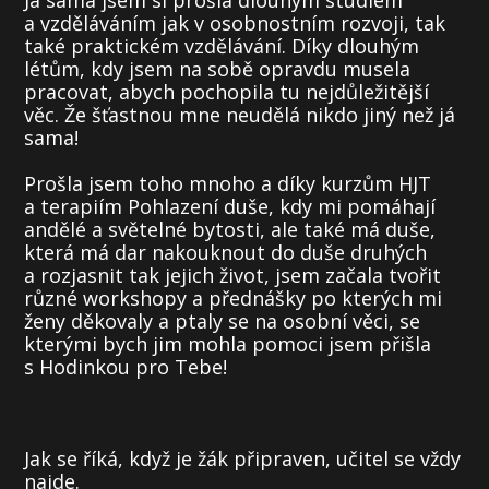
Já sama jsem si prošla dlouhým studiem
a vzděláváním jak v osobnostním rozvoji, tak
také praktickém vzdělávání. Díky dlouhým
létům, kdy jsem na sobě opravdu musela
pracovat, abych pochopila tu nejdůležitější
věc. Že šťastnou mne neudělá nikdo jiný než já
sama!
Prošla jsem toho mnoho a díky kurzům HJT
a terapiím Pohlazení duše, kdy mi pomáhají
andělé a světelné bytosti, ale také má duše,
která má dar nakouknout do duše druhých
a rozjasnit tak jejich život, jsem začala tvořit
různé workshopy a přednášky po kterých mi
ženy děkovaly a ptaly se na osobní věci, se
kterými bych jim mohla pomoci jsem přišla
s Hodinkou pro Tebe!
Jak se říká, když je žák připraven, učitel se vždy
najde.