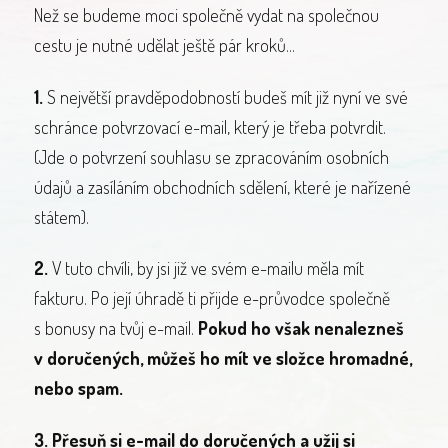
Než se budeme moci společně vydat na společnou
cestu je nutné udělat ještě pár kroků...
1.
S největší pravděpodobností budeš mít již nyní ve své
schránce potvrzovací e-mail, který je třeba potvrdit.
(Jde o potvrzení souhlasu se zpracováním osobních
údajů a zasíláním obchodních sdělení, které je nařízené
státem).
2.
V tuto chvíli, by jsi již ve svém e-mailu měla mít
fakturu. Po její úhradě ti přijde e-průvodce společně
s bonusy na tvůj e-mail.
Pokud ho však nenalezneš
v doručených, můžeš ho mít ve složce hromadné,
nebo spam.
3. Přesuň si e-mail do doručených a užij si