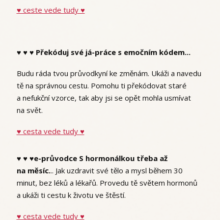
♥ ceste vede tudy ♥
♥ ♥ ♥
Překóduj své já-práce s emočním kódem...
Budu ráda tvou průvodkyní ke změnám. Ukáži a navedu
tě na správnou cestu. Pomohu ti překódovat staré
a nefukční vzorce, tak aby jsi se opět mohla usmívat
na svět.
♥ cesta vede tudy ♥
♥ ♥ ♥e-průvodce S hormonálkou třeba až
na měsíc.
.. Jak uzdravit své tělo a mysl během 30
minut, bez léků a lékařů. Provedu tě světem hormonů
a ukáži ti cestu k životu ve štěstí.
♥ cesta vede tudy ♥