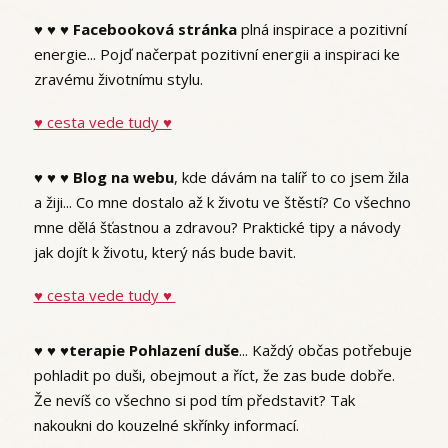
♥ ♥ ♥ Facebooková stránka
plná inspirace a pozitivní
energie... Pojď načerpat pozitivní energii a inspiraci ke
zravému životnímu stylu.
♥ cesta vede tudy ♥
♥ ♥ ♥ Blog na webu
, kde dávám na talíř to co jsem žila
a žiji... Co mne dostalo až k životu ve štěstí? Co všechno
mne dělá šťastnou a zdravou? Praktické tipy a návody
jak dojít k životu, který nás bude bavit.
♥ cesta vede tudy ♥
♥ ♥ ♥terapie Pohlazení duše
... Každý občas potřebuje
pohladit po duši, obejmout a říct, že zas bude dobře.
Že nevíš co všechno si pod tím představit? Tak
nakoukni do kouzelné skřínky informací.