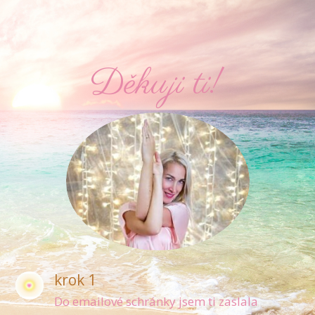
Děkuji ti!
krok 1
Do emailové schránky jsem ti zaslala