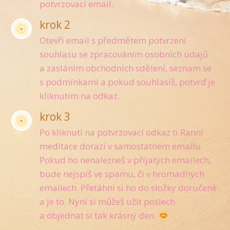
potvrzovací email.
krok 2
Otevři email s předmětem potvrzení
souhlasu se zpracováním osobních údajů
a zasláním obchodních sdělení, seznam se
s podmínkami a pokud souhlasíš, potvrď je
kliknutím na odkaz.
krok 3
Po kliknutí na potvrzovací odkaz ti Ranní
meditace dorazí v samostatném emailu.
Pokud ho nenalezneš v příjatých emailech,
bude nejspíš ve spamu, či v hromadných
emailech. Přetáhni si ho do složky doručené
a je to. Nyní si můžeš užít poslech
a objednat si tak krásný den.